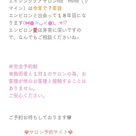
エイジングケアサロンRe　mine（リ
マイン）は
今年で７年目
エンビロンと出会って１８年目にな
ります
(⋈◍＞◡＜◍)。✧♡
エンビロン
愛
は非常に深いですの
で、なんでもご相談くださいね♪
※完全予約制
※施術者と１対１のサロンの為、お
客様が他のお客様と接触することは
ありません。
ご安心ください。
ご予約お待ちしております🌸
💎サロン予約サイト💎