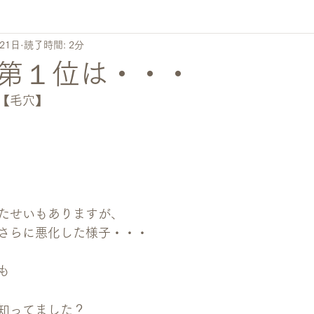
21日
読了時間: 2分
第１位は・・・
【毛穴】
たせいもありますが、
さらに悪化した様子・・・
も
】
知ってました？