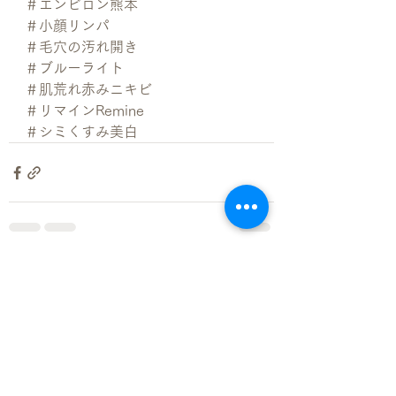
＃エンビロン熊本
＃小顔リンパ
＃毛穴の汚れ開き
＃ブルーライト
＃肌荒れ赤みニキビ
＃リマインRemine
＃シミくすみ美白
すべて表示
最新記事