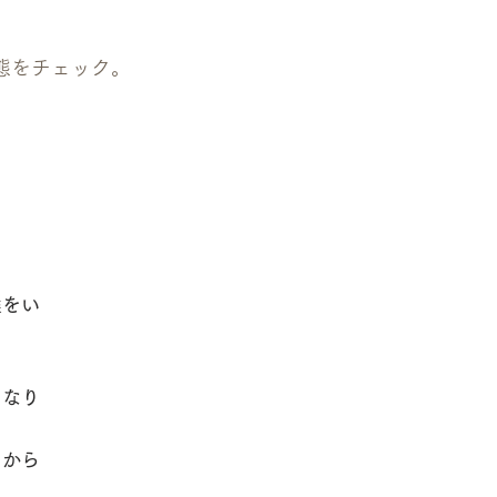
態をチェック。
。
案をい
になり
ーから