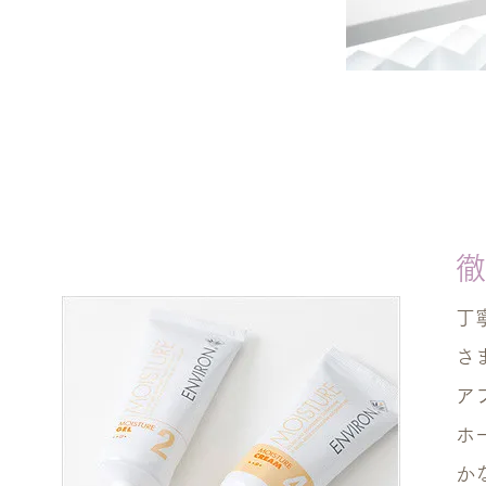
徹
丁
さ
ア
ホ
か